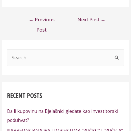
←
Previous
Next Post
→
Post
RECENT POSTS
Da li kupovinu na Bjelašnici gledate kao investitorski
poduhvat?
NAPREDAK RADOVA U OBJEKTIMA “VUČKO” I “VUČICA”